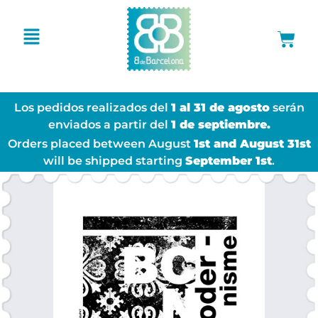
Los pedidos realizados del
1 al 31 de agosto
serán
enviados a partir del
1 de septiembre.
Orders placed between August
1st and August 31st
will be shipped starting
September 1st
.