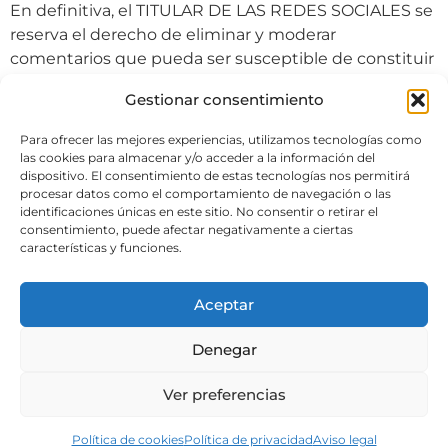
En definitiva, el TITULAR DE LAS REDES SOCIALES se
reserva el derecho de eliminar y moderar
comentarios que pueda ser susceptible de constituir
delito o controversia futura en la mayor celeridad
Gestionar consentimiento
posible, siempre y cuando tenga conocimiento sobre
ello, sin que el TITULAR DE LAS REDES SOCIALES,
Para ofrecer las mejores experiencias, utilizamos tecnologías como
informe a sus usuarios sobre ello.
las cookies para almacenar y/o acceder a la información del
dispositivo. El consentimiento de estas tecnologías nos permitirá
procesar datos como el comportamiento de navegación o las
identificaciones únicas en este sitio. No consentir o retirar el
consentimiento, puede afectar negativamente a ciertas
características y funciones.
Español
Aviso legal
Política de privacidad
Política de cookies
Política venta y devoluciones
Aceptar
Normas de uso de RR.SS.
BLOG-
Denegar
Regalos Navidad Barcelona
Ver preferencias
Política de cookies
Política de privacidad
Aviso legal
© B DE BARCELONA. ALL RIGHTS RESERVED.