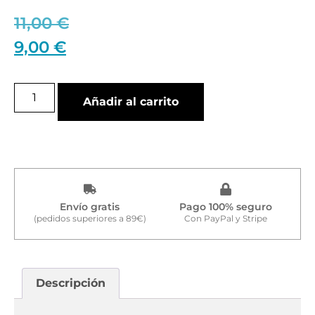
11,00
€
9,00
€
Añadir al carrito
Envío gratis
Pago 100% seguro
(pedidos superiores a 89€)
Con PayPal y Stripe
Descripción