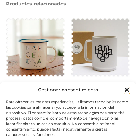
Productos relacionados
TAZA VINTAGE
TAZA DE CAFÉ CON ASA
Gestionar consentimiento
11,90
€
14,00
€
Para ofrecer las mejores experiencias, utilizamos tecnologías como
las cookies para almacenar y/o acceder a la información del
Seleccionar opciones
dispositivo. El consentimiento de estas tecnologías nos permitirá
Añadir al carrito
procesar datos como el comportamiento de navegación o las
identificaciones únicas en este sitio. No consentir o retirar el
consentimiento, puede afectar negativamente a ciertas
características y funciones.