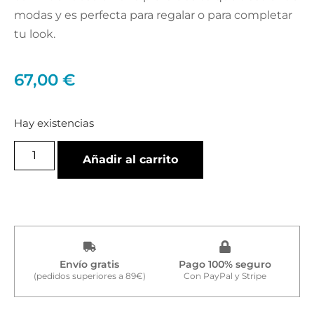
modas y es perfecta para regalar o para completar
tu look.
67,00
€
Hay existencias
Añadir al carrito
Envío gratis
Pago 100% seguro
(pedidos superiores a 89€)
Con PayPal y Stripe