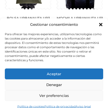
BOLSA URBANAUTA UR3
MOCHILA URBANAUTA U31
Gestionar consentimiento
49,00
€
99,00
€
Para ofrecer las mejores experiencias, utilizamos tecnologías como
Seleccionar opciones
Seleccionar opciones
las cookies para almacenar y/o acceder a la información del
dispositivo. El consentimiento de estas tecnologías nos permitirá
procesar datos como el comportamiento de navegación o las
identificaciones únicas en este sitio. No consentir o retirar el
consentimiento, puede afectar negativamente a ciertas
características y funciones.
Español
Aviso legal
Política de privacidad
Política de cookies
Política venta y devoluciones
Aceptar
Normas de uso de RR.SS.
BLOG-
Denegar
Regalos Navidad Barcelona
Ver preferencias
Política de cookies
Política de privacidad
Aviso legal
© B DE BARCELONA. ALL RIGHTS RESERVED.