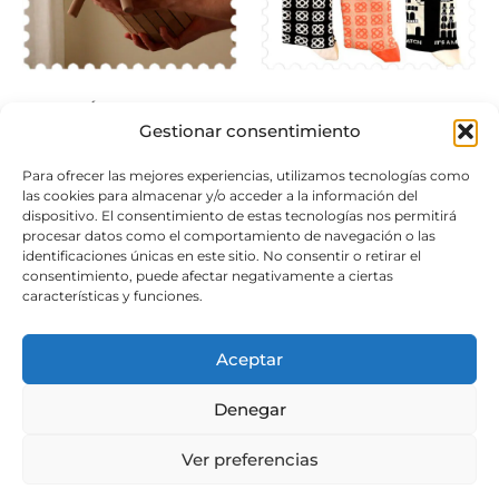
TIÓ DE NADAL
CALCETINES PANOT DE
Gestionar consentimiento
BARCELONA
50,00
€
13,00
€
Para ofrecer las mejores experiencias, utilizamos tecnologías como
las cookies para almacenar y/o acceder a la información del
Leer más
dispositivo. El consentimiento de estas tecnologías nos permitirá
Seleccionar opciones
procesar datos como el comportamiento de navegación o las
identificaciones únicas en este sitio. No consentir o retirar el
consentimiento, puede afectar negativamente a ciertas
características y funciones.
Español
Aviso legal
Política de privacidad
Política de cookies
Política venta y devoluciones
Aceptar
Normas de uso de RR.SS.
BLOG-
Denegar
Regalos Navidad Barcelona
Ver preferencias