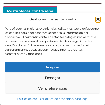
Restablecer contraseña
Gestionar consentimiento
Para ofrecer las mejores experiencias, utilizamos tecnologías como
las cookies para almacenar y/o acceder a la información del
dispositivo. El consentimiento de estas tecnologías nos permitirá
procesar datos como el comportamiento de navegación o las
Español
Aviso legal
Política de privacidad
identificaciones únicas en este sitio. No consentir o retirar el
consentimiento, puede afectar negativamente a ciertas
características y funciones.
Política de cookies
Política venta y devoluciones
Normas de uso de RR.SS.
BLOG-
Aceptar
Regalos Navidad Barcelona
Denegar
Ver preferencias
© B DE BARCELONA. ALL RIGHTS RESERVED.
Política de cookies
Política de privacidad
Aviso legal